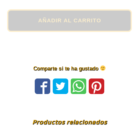
de
"Sumo"
en
AÑADIR AL CARRITO
color
Blanco
y
Grafito
cantidad
Comparte si te ha gustado
Productos relacionados