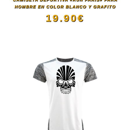
HOMBRE EN COLOR BLANCO Y GRAFITO
pueden
19.90
€
elegir
Este
en
producto
la
tiene
página
múltiples
de
variantes.
producto
Las