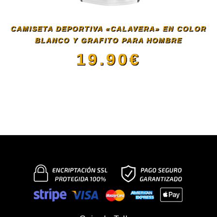
opciones
se
CAMISETA DEPORTIVA «CALAVERA» EN COLOR
BLANCO Y GRAFITO PARA HOMBRE
pueden
19.90
€
elegir
Este
en
producto
la
tiene
página
múltiples
de
variantes.
producto