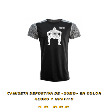
Este
producto
tiene
múltiples
variantes.
Las
opciones
se
CAMISETA DEPORTIVA DE «SUMO» EN COLOR
NEGRO Y GRAFITO
pueden