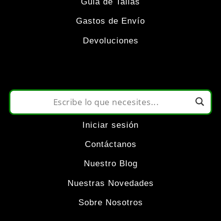
Las
Guia de Tallas
Gastos de Envío
opciones
Devoluciones
se
pueden
elegir
Iniciar sesión
en
Contáctanos
la
Nuestro Blog
Nuestras Novedades
página
Sobre Nosotros
de