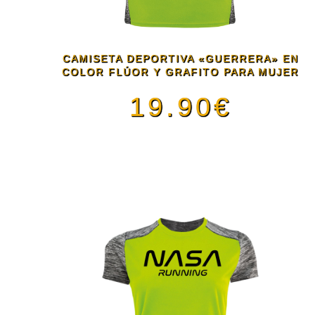
se
pueden
CAMISETA DEPORTIVA «GUERRERA» EN
COLOR FLÚOR Y GRAFITO PARA MUJER
elegir
19.90
€
en
Este
la
producto
página
tiene
de
múltiples
producto
variantes.