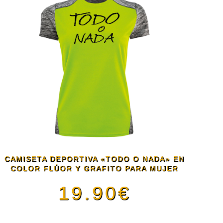
tiene
de
múltiples
producto
variantes.
Las
opciones
se
CAMISETA DEPORTIVA «TODO O NADA» EN
pueden
COLOR FLÚOR Y GRAFITO PARA MUJER
19.90
€
elegir