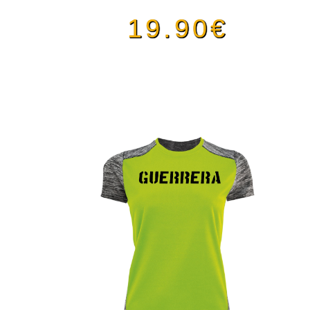
19.90
€
Este
producto
tiene
múltiples
variantes.
Las
opciones