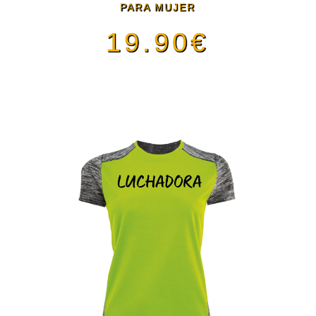
PARA MUJER
19.90
€
Este
producto
tiene
múltiples
variantes.
Las