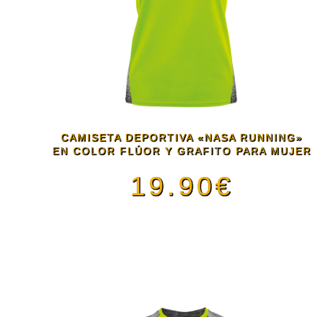
Las
opciones
se
pueden
CAMISETA DEPORTIVA «NASA RUNNING»
EN COLOR FLÚOR Y GRAFITO PARA MUJER
elegir
19.90
€
en
Este
la
producto
página
tiene