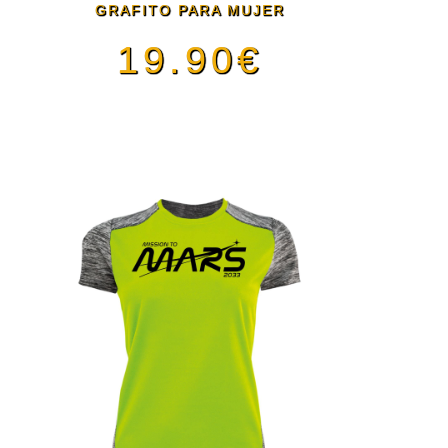
GRAFITO PARA MUJER
19.90
€
Este
producto
tiene
múltiples
variantes.
Las