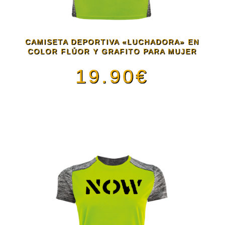
opciones
se
CAMISETA DEPORTIVA «LUCHADORA» EN
pueden
COLOR FLÚOR Y GRAFITO PARA MUJER
19.90
€
elegir
en
Este
la
producto
página
tiene
de
múltiples
producto
variantes.