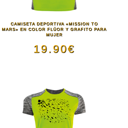
opciones
se
CAMISETA DEPORTIVA «MISSION TO
pueden
MARS» EN COLOR FLÚOR Y GRAFITO PARA
MUJER
elegir
19.90
€
en
Este
la
producto
página
tiene
de
múltiples
producto