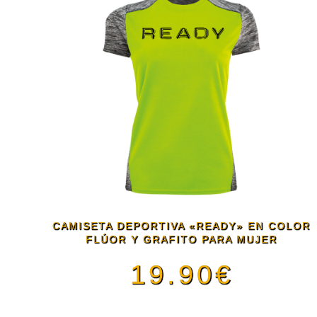
de
múltiples
producto
variantes.
Las
opciones
se
pueden
CAMISETA DEPORTIVA «READY» EN COLOR
FLÚOR Y GRAFITO PARA MUJER
elegir
19.90
€
en