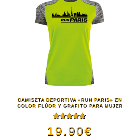
de
múltiples
producto
variantes.
Las
opciones
se
pueden
CAMISETA DEPORTIVA «RUN PARIS» EN
COLOR FLÚOR Y GRAFITO PARA MUJER
elegir
Valorado
19.90
€
en
con
5.00
de
5