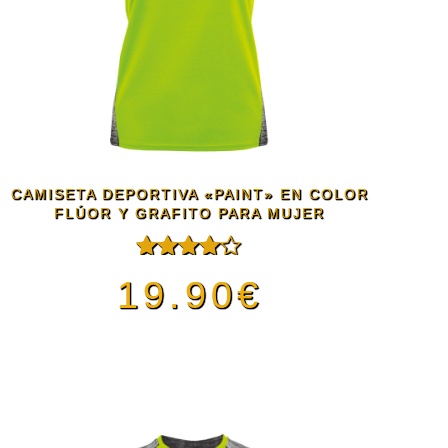
variantes.
Las
opciones
se
CAMISETA DEPORTIVA «PAINT» EN COLOR
pueden
FLÚOR Y GRAFITO PARA MUJER
elegir
Valorado
19.90
€
con
4.00
de 5
en
Este
la
producto
página