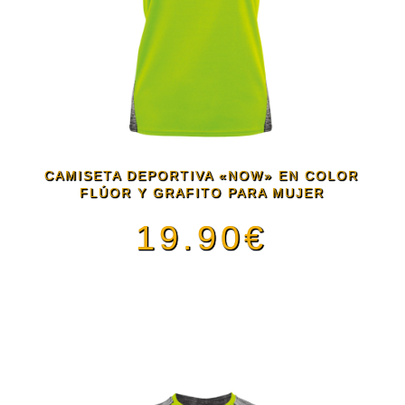
Las
opciones
se
pueden
CAMISETA DEPORTIVA «NOW» EN COLOR
FLÚOR Y GRAFITO PARA MUJER
elegir
19.90
€
en
Este
la
producto
página
tiene