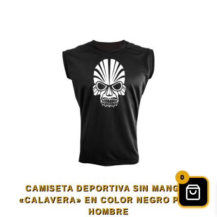
Este
en
producto
la
tiene
página
múltiples
de
variantes.
producto
Las
opciones
0
se
CAMISETA DEPORTIVA SIN MANGAS
«CALAVERA» EN COLOR NEGRO PARA
pueden
HOMBRE