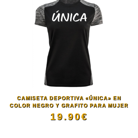
tiene
página
múltiples
de
variantes.
producto
Las
opciones
se
CAMISETA DEPORTIVA «ÚNICA» EN
pueden
COLOR NEGRO Y GRAFITO PARA MUJER
19.90
€
elegir
Este