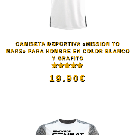
Las
opciones
se
CAMISETA DEPORTIVA «MISSION TO
MARS» PARA HOMBRE EN COLOR BLANCO
pueden
Y GRAFITO
elegir
Valorado
19.90
€
con
5.00
de
5
en
Este
la
producto
página
tiene