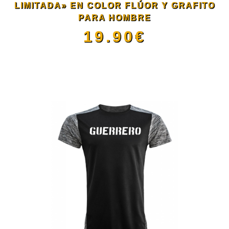
LIMITADA» EN COLOR FLÚOR Y GRAFITO
pueden
PARA HOMBRE
19.90
€
elegir
Este
en
producto
la
tiene
página
múltiples
de
variantes.
producto
Las