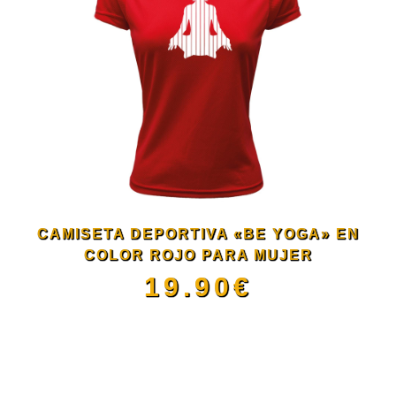
múltiples
variantes.
Las
opciones
se
CAMISETA DEPORTIVA «BE YOGA» EN
pueden
COLOR ROJO PARA MUJER
19.90
€
elegir
Este
en
producto