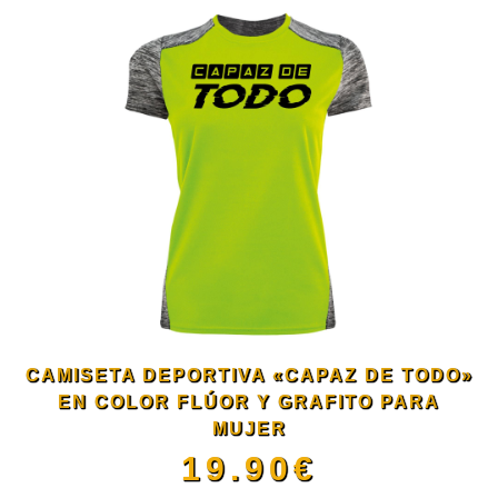
la
tiene
página
múltiples
de
variantes.
producto
Las
opciones
se
CAMISETA DEPORTIVA «CAPAZ DE TODO»
pueden
EN COLOR FLÚOR Y GRAFITO PARA
MUJER
elegir
19.90
€