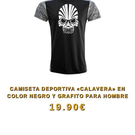
tiene
múltiples
variantes.
Las
opciones
se
CAMISETA DEPORTIVA «CALAVERA» EN
COLOR NEGRO Y GRAFITO PARA HOMBRE
pueden
19.90
€
elegir
Este