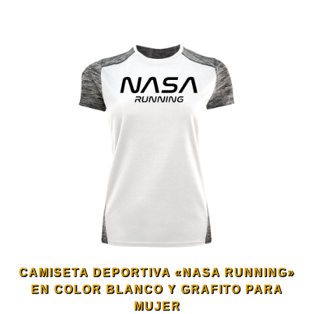
la
producto
página
tiene
de
múltiples
producto
variantes.
Las
opciones
se
CAMISETA DEPORTIVA «NASA RUNNING»
pueden
EN COLOR BLANCO Y GRAFITO PARA
MUJER