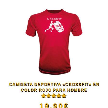
en
producto
la
tiene
página
múltiples
de
variantes.
producto
Las
opciones
se
CAMISETA DEPORTIVA «CROSSFIT» EN
COLOR ROJO PARA HOMBRE
pueden
Valorado
19.90
€
con
5.00
de