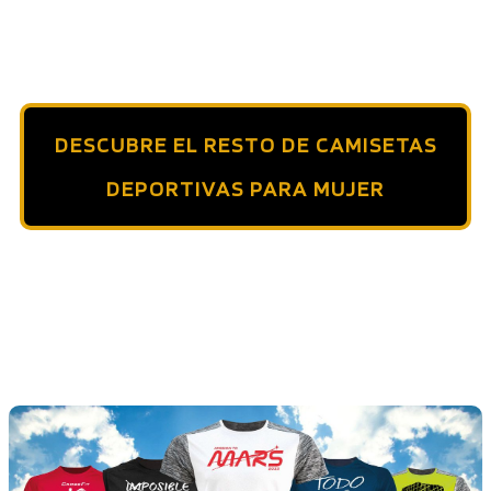
en
producto
la
tiene
página
DESCUBRE EL RESTO DE CAMISETAS
múltiples
de
DEPORTIVAS PARA MUJER
variantes.
producto
Las
opciones
se
pueden