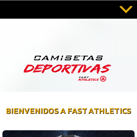
Saltar
al
contenido
FAST ATHLETICS
Camisetas Deportivas
BIENVENIDOS A FAST ATHLETICS