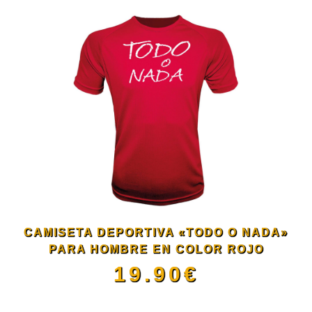
producto
la
tiene
página
múltiples
de
variantes.
producto
Las
opciones
se
CAMISETA DEPORTIVA «TODO O NADA»
PARA HOMBRE EN COLOR ROJO
pueden
19.90
€
elegir