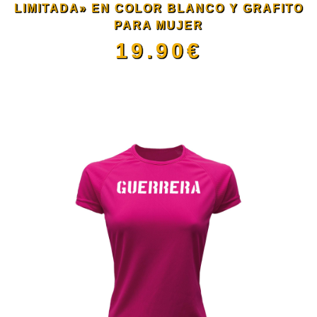
pueden
LIMITADA» EN COLOR BLANCO Y GRAFITO
PARA MUJER
elegir
19.90
€
en
Este
la
producto
página
tiene
de
múltiples
producto
variantes.
Las