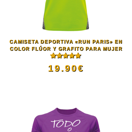
Las
opciones
se
CAMISETA DEPORTIVA «RUN PARIS» EN
pueden
COLOR FLÚOR Y GRAFITO PARA MUJER
Valorado
elegir
19.90
€
con
5.00
de
5
en
Este
la
producto
página
tiene