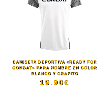
de
múltiples
producto
variantes.
Las
opciones
se
CAMISETA DEPORTIVA «READY FOR
COMBAT» PARA HOMBRE EN COLOR
pueden
BLANCO Y GRAFITO
19.90
€
elegir
Este
en