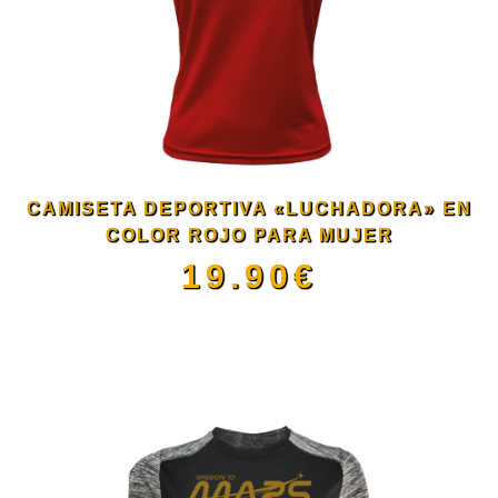
variantes.
Las
opciones
se
CAMISETA DEPORTIVA «LUCHADORA» EN
pueden
COLOR ROJO PARA MUJER
19.90
€
elegir
Este
en
producto
la
tiene
página