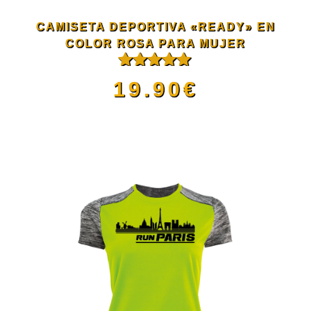
se
CAMISETA DEPORTIVA «READY» EN
pueden
COLOR ROSA PARA MUJER
Valorado
elegir
19.90
€
con
5.00
de
5
en
Este
la
producto
página
tiene
de
múltiples
producto
variantes.