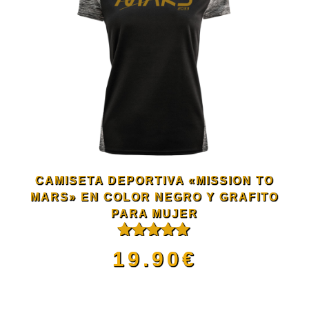
múltiples
de
variantes.
producto
Las
opciones
se
CAMISETA DEPORTIVA «MISSION TO
pueden
MARS» EN COLOR NEGRO Y GRAFITO
PARA MUJER
elegir
Valorado
19.90
€
con
5.00
de
en
5
Este