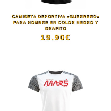
opciones
se
CAMISETA DEPORTIVA «GUERRERO»
PARA HOMBRE EN COLOR NEGRO Y
pueden
GRAFITO
19.90
€
elegir
Este
en
producto
la
tiene
página
múltiples
de
variantes.
producto