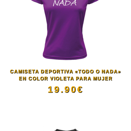
de
múltiples
producto
variantes.
Las
opciones
se
CAMISETA DEPORTIVA «TODO O NADA»
pueden
EN COLOR VIOLETA PARA MUJER
19.90
€
elegir
Este
en
producto
la