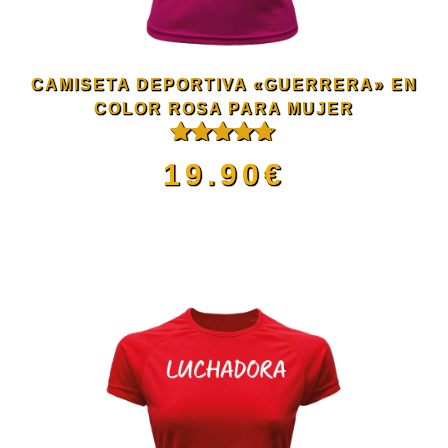
opciones
se
CAMISETA DEPORTIVA «GUERRERA» EN
pueden
COLOR ROSA PARA MUJER
Valorado
elegir
19.90
€
con
4.67
de 5
en
Este
la
producto
página
tiene
de
múltiples
producto