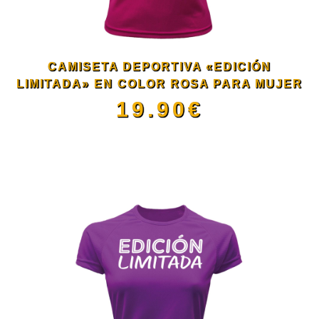
opciones
se
CAMISETA DEPORTIVA «EDICIÓN
pueden
LIMITADA» EN COLOR ROSA PARA MUJER
19.90
€
elegir
Este
en
producto
la
tiene
página
múltiples
de
variantes.