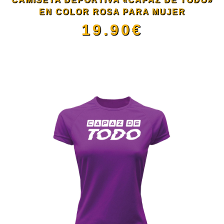
pueden
EN COLOR ROSA PARA MUJER
19.90
€
elegir
Este
en
producto
la
tiene
página
múltiples
de
variantes.
producto
Las