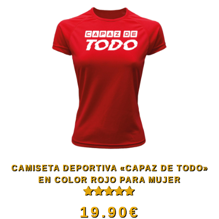
producto
página
tiene
de
múltiples
producto
variantes.
Las
opciones
se
CAMISETA DEPORTIVA «CAPAZ DE TODO»
pueden
EN COLOR ROJO PARA MUJER
Valorado
elegir
19.90
€
con
5.00
de