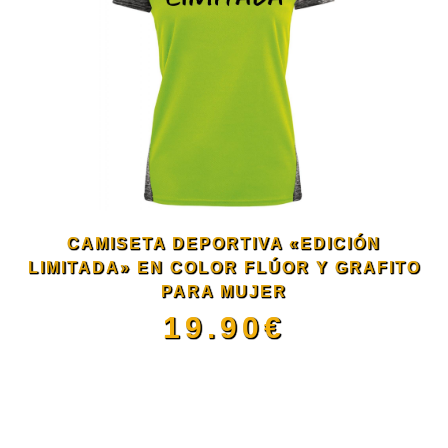
de
múltiples
producto
variantes.
Las
opciones
se
CAMISETA DEPORTIVA «EDICIÓN
pueden
LIMITADA» EN COLOR FLÚOR Y GRAFITO
PARA MUJER
elegir
19.90
€
en
Este
la
producto