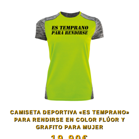
la
producto
página
tiene
de
múltiples
producto
variantes.
Las
opciones
se
CAMISETA DEPORTIVA «ES TEMPRANO»
pueden
PARA RENDIRSE EN COLOR FLÚOR Y
GRAFITO PARA MUJER
19.90
€