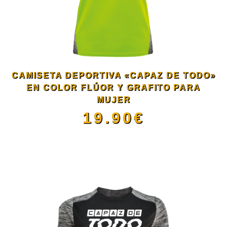
Las
opciones
se
CAMISETA DEPORTIVA «CAPAZ DE TODO»
pueden
EN COLOR FLÚOR Y GRAFITO PARA
MUJER
elegir
19.90
€
en
Este
la
producto
página
tiene