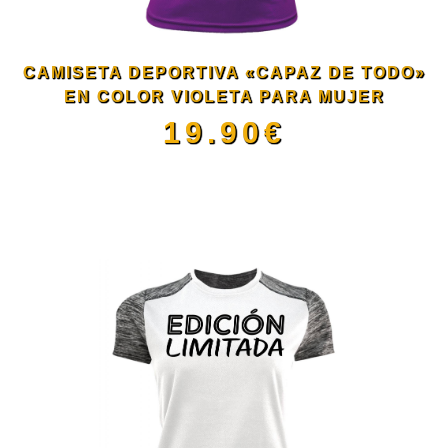
opciones
se
CAMISETA DEPORTIVA «CAPAZ DE TODO»
pueden
EN COLOR VIOLETA PARA MUJER
19.90
€
elegir
Este
en
producto
la
tiene
página
múltiples
de
variantes.
producto