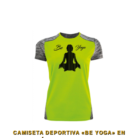
Este
producto
tiene
múltiples
variantes.
Las
opciones
se
CAMISETA DEPORTIVA «BE YOGA» EN