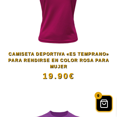
producto
variantes.
Las
opciones
se
CAMISETA DEPORTIVA «ES TEMPRANO»
pueden
PARA RENDIRSE EN COLOR ROSA PARA
MUJER
elegir
19.90
€
en
Este
0
la
producto