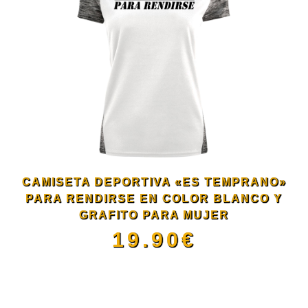
de
múltiples
producto
variantes.
Las
opciones
se
CAMISETA DEPORTIVA «ES TEMPRANO»
pueden
PARA RENDIRSE EN COLOR BLANCO Y
GRAFITO PARA MUJER
elegir
19.90
€
en
Este