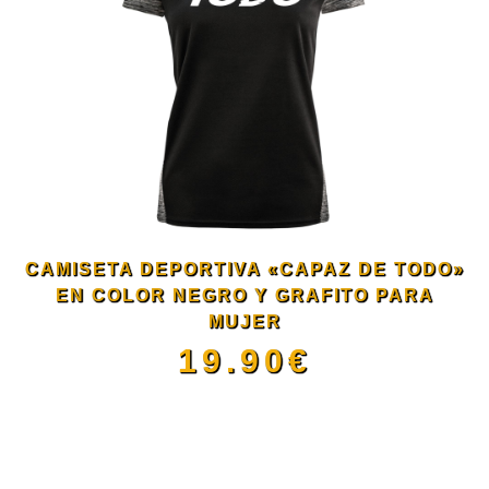
de
múltiples
producto
variantes.
Las
opciones
se
CAMISETA DEPORTIVA «CAPAZ DE TODO»
pueden
EN COLOR NEGRO Y GRAFITO PARA
MUJER
elegir
19.90
€
en
Este
la