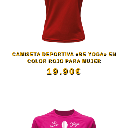
variantes.
Las
opciones
se
CAMISETA DEPORTIVA «BE YOGA» EN
pueden
COLOR ROJO PARA MUJER
19.90
€
elegir
Este
en
producto
la
tiene
página