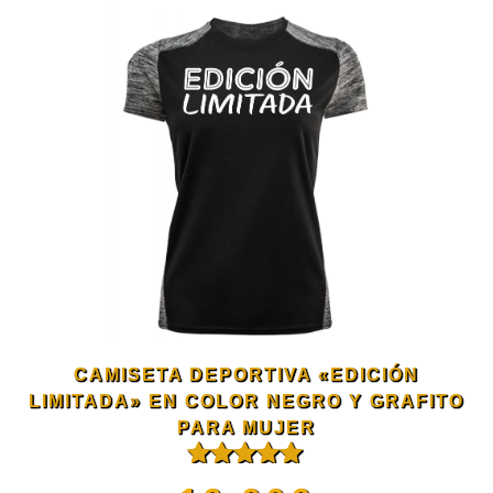
página
tiene
de
múltiples
producto
variantes.
Las
opciones
se
CAMISETA DEPORTIVA «EDICIÓN
pueden
LIMITADA» EN COLOR NEGRO Y GRAFITO
PARA MUJER
elegir
Valorado