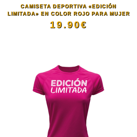
se
CAMISETA DEPORTIVA «EDICIÓN
pueden
LIMITADA» EN COLOR ROJO PARA MUJER
19.90
€
elegir
Este
en
producto
la
tiene
página
múltiples
de
variantes.
producto
Las