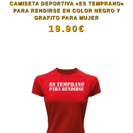
CAMISETA DEPORTIVA «ES TEMPRANO»
pueden
PARA RENDIRSE EN COLOR NEGRO Y
GRAFITO PARA MUJER
elegir
19.90
€
en
Este
la
producto
página
tiene
de
múltiples
producto
variantes.
Las