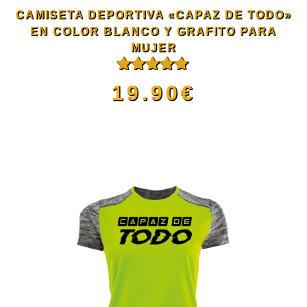
se
CAMISETA DEPORTIVA «CAPAZ DE TODO»
pueden
EN COLOR BLANCO Y GRAFITO PARA
MUJER
elegir
Valorado
19.90
€
con
5.00
de
en
5
Este
la
producto
página
tiene
de
múltiples
producto
variantes.