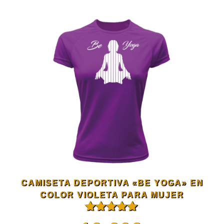
la
producto
página
tiene
de
múltiples
producto
variantes.
Las
opciones
se
CAMISETA DEPORTIVA «BE YOGA» EN
pueden
COLOR VIOLETA PARA MUJER
Valorado