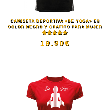
opciones
se
CAMISETA DEPORTIVA «BE YOGA» EN
pueden
COLOR NEGRO Y GRAFITO PARA MUJER
Valorado
elegir
19.90
€
con
5.00
de
5
en
Este
la
producto
página
tiene
de
múltiples
producto