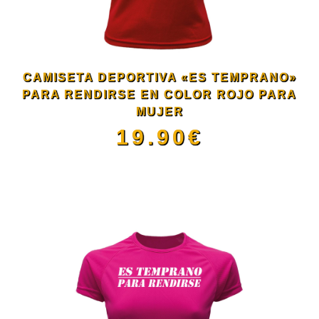
opciones
se
CAMISETA DEPORTIVA «ES TEMPRANO»
pueden
PARA RENDIRSE EN COLOR ROJO PARA
MUJER
elegir
19.90
€
en
Este
la
producto
página
tiene
de
múltiples