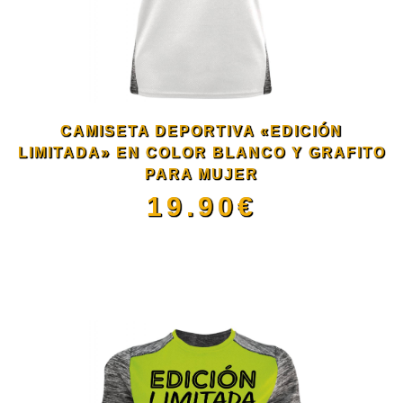
Las
opciones
se
CAMISETA DEPORTIVA «EDICIÓN
pueden
LIMITADA» EN COLOR BLANCO Y GRAFITO
PARA MUJER
elegir
19.90
€
en
Este
la
producto
página
tiene