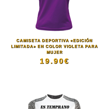
producto
Las
opciones
se
CAMISETA DEPORTIVA «EDICIÓN
pueden
LIMITADA» EN COLOR VIOLETA PARA
MUJER
elegir
19.90
€
en
Este
la
producto
página
tiene