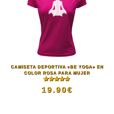
múltiples
de
variantes.
producto
Las
opciones
se
CAMISETA DEPORTIVA «BE YOGA» EN
pueden
COLOR ROSA PARA MUJER
Valorado
elegir
19.90
€
con
4.67
de 5
en
Este