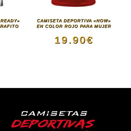
«READY»
CAMISETA DEPORTIVA «NOW»
GRAFITO
EN COLOR ROJO PARA MUJER
19.90
€
€
Este
producto
ducto
tiene
e
múltiples
iples
variantes.
antes.