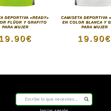
A DEPORTIVA «READY»
CAMISETA DEPORTIVA 
OR FLÚOR Y GRAFITO
EN COLOR BLANCA Y 
PARA MUJER
PARA MUJER
19.90
€
19.90
Este
Este
producto
pro
tiene
tien
múltiples
múlt
variantes.
vari
Iniciar sesión