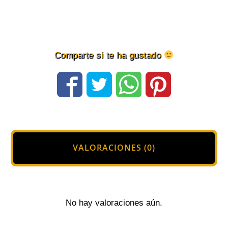
y
Grafito
cantidad
Comparte si te ha gustado
VALORACIONES (0)
No hay valoraciones aún.