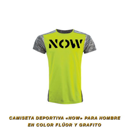
elegir
Este
en
producto
la
tiene
página
múltiples
de
variantes.
producto
Las
opciones
se
CAMISETA DEPORTIVA «NOW» PARA HOMBRE
EN COLOR FLÚOR Y GRAFITO