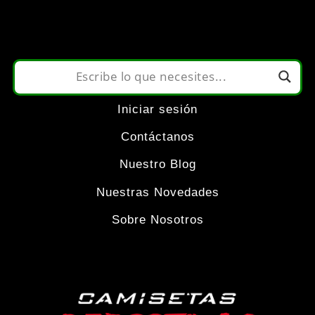
se
pueden
elegir
Iniciar sesión
en
Contáctanos
la
Nuestro Blog
Nuestras Novedades
página
Sobre Nosotros
de
producto