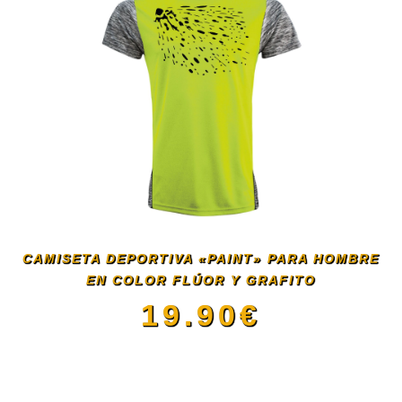
tiene
múltiples
variantes.
Las
opciones
se
CAMISETA DEPORTIVA «PAINT» PARA HOMBRE
EN COLOR FLÚOR Y GRAFITO
pueden
19.90
€
elegir
Este