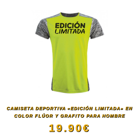
en
producto
la
tiene
página
múltiples
de
variantes.
producto
Las
opciones
se
CAMISETA DEPORTIVA «EDICIÓN LIMITADA» EN
COLOR FLÚOR Y GRAFITO PARA HOMBRE
pueden
19.90
€