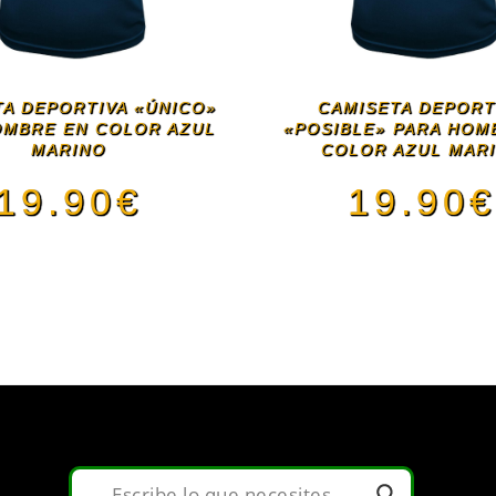
A DEPORTIVA «ÚNICO»
CAMISETA DEPORT
OMBRE EN COLOR AZUL
«POSIBLE» PARA HOM
MARINO
COLOR AZUL MAR
19.90
€
19.90
Este
Este
producto
pro
tiene
tien
múltiples
múlt