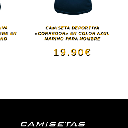
IVA
CAMISETA DEPORTIVA
BRE EN
«CORREDOR» EN COLOR AZUL
INO
MARINO PARA HOMBRE
€
19.90
€
Este
ducto
producto
e
tiene
iples
múltiples