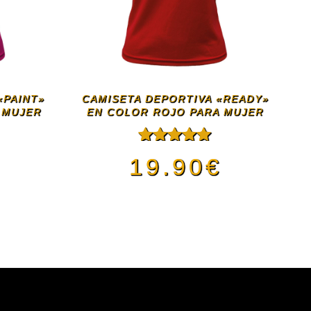
«PAINT»
CAMISETA DEPORTIVA «READY»
 MUJER
EN COLOR ROJO PARA MUJER
€
Valorado
19.90
€
con
5.00
de
5
Este
ducto
producto
e
tiene
iples