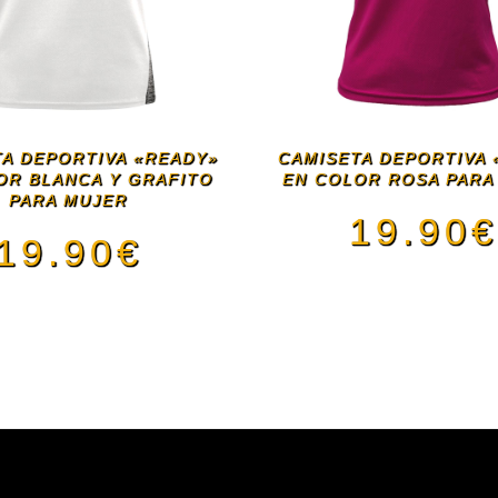
A DEPORTIVA «READY»
CAMISETA DEPORTIVA 
OR BLANCA Y GRAFITO
EN COLOR ROSA PARA
PARA MUJER
19.90
19.90
€
Este
Este
pro
producto
tien
tiene
múlt