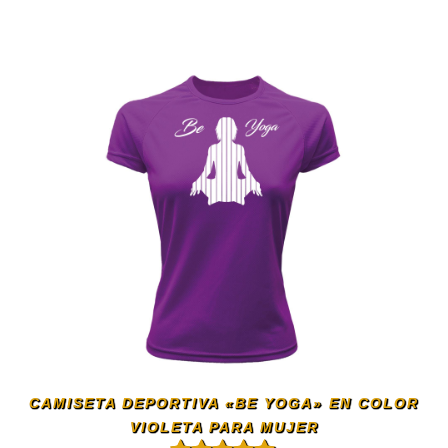
Este
producto
tiene
múltiples
variantes.
Las
opciones
se
CAMISETA DEPORTIVA «BE YOGA» EN COLOR
pueden
VIOLETA PARA MUJER