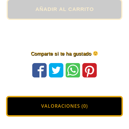
en
color
AÑADIR AL CARRITO
Flúor
y
Grafito
para
Mujer
Comparte si te ha gustado
cantidad
VALORACIONES (0)