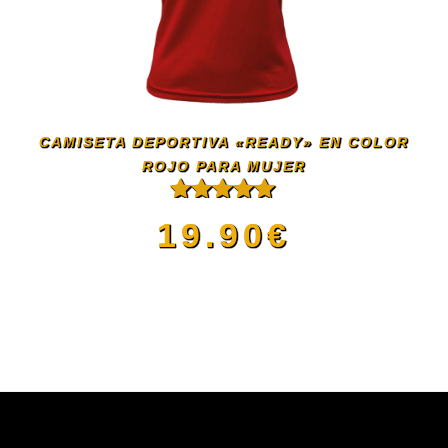
Las
opciones
se
CAMISETA DEPORTIVA «READY» EN COLOR
pueden
ROJO PARA MUJER
Valorado
elegir
19.90
€
con
5.00
de
5
en
Este
la
producto
página
tiene