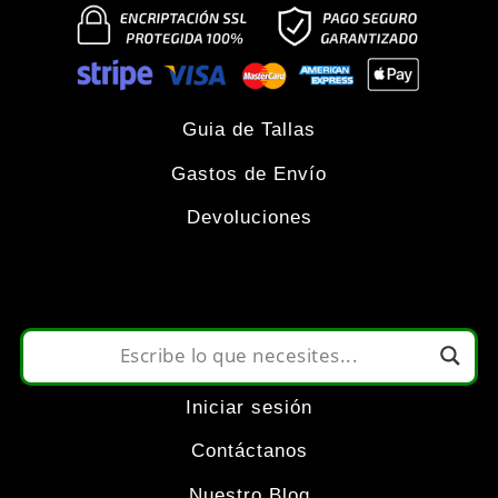
de
múltiples
producto
variantes.
Las
Guia de Tallas
Gastos de Envío
opciones
Devoluciones
se
pueden
elegir
Iniciar sesión
en
Contáctanos
Nuestro Blog