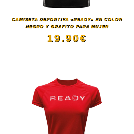
se
CAMISETA DEPORTIVA «READY» EN COLOR
pueden
NEGRO Y GRAFITO PARA MUJER
19.90
€
elegir
Este
en
producto
la
tiene
página
múltiples
de
variantes.
producto