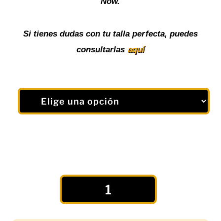
Now.
Si tienes dudas con tu talla perfecta, puedes
consultarlas
aquí
Camiseta
Deportiva
"Now"