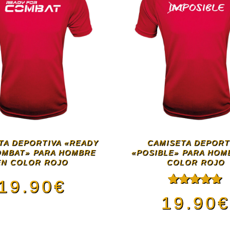
TA DEPORTIVA «READY
CAMISETA DEPORT
OMBAT» PARA HOMBRE
«POSIBLE» PARA HOM
EN COLOR ROJO
COLOR ROJO
19.90
€
Valorado
19.90
con
5.00
de
Este
5