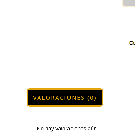
en
color
Rojo
cantidad
Co
VALORACIONES (0)
No hay valoraciones aún.