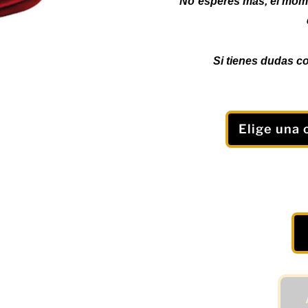
No esperes más, el momen
Si tienes dudas co
Camiseta
Deportiva
"NOW"
para
Hombre