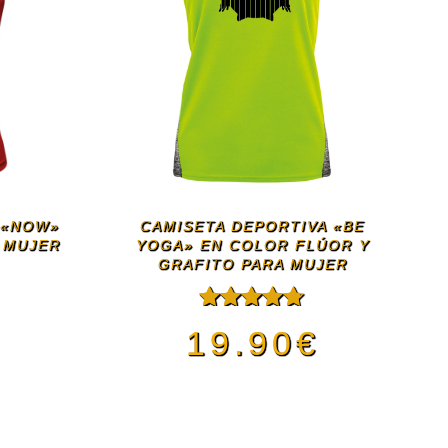
 «NOW»
CAMISETA DEPORTIVA «BE
 MUJER
YOGA» EN COLOR FLÚOR Y
GRAFITO PARA MUJER
€
Valorado
19.90
€
con
4.67
de 5
Este
ducto