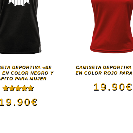
SETA DEPORTIVA «BE
CAMISETA DEPORTIVA
 EN COLOR NEGRO Y
EN COLOR ROJO PARA
FITO PARA MUJER
19.90
Valorado
19.90
€
con
5.00
de
Este
5
Este
pro