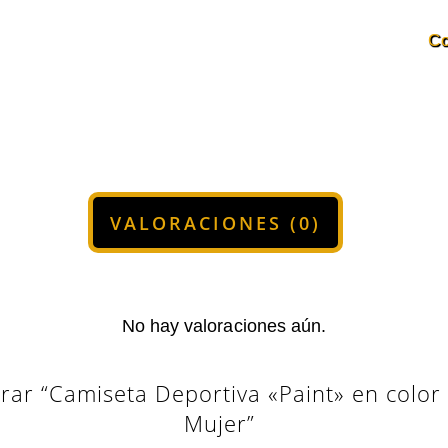
Mujer
Co
cantidad
VALORACIONES (0)
No hay valoraciones aún.
rar “Camiseta Deportiva «Paint» en color
Mujer”