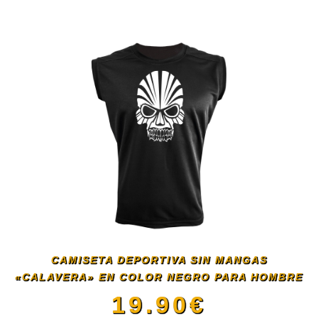
en
producto
la
tiene
página
múltiples
de
variantes.
producto
Las
opciones
se
CAMISETA DEPORTIVA SIN MANGAS
«CALAVERA» EN COLOR NEGRO PARA HOMBRE
pueden
19.90
€