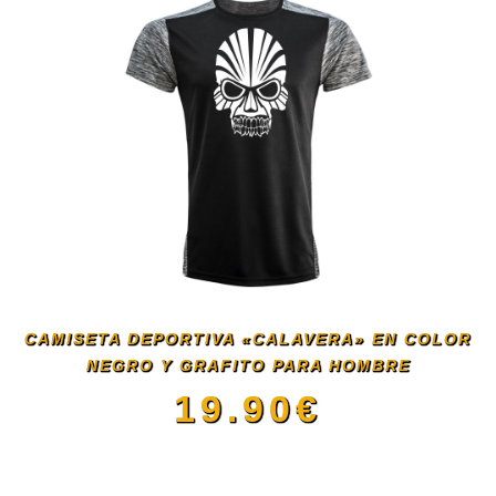
tiene
múltiples
variantes.
Las
opciones
se
CAMISETA DEPORTIVA «CALAVERA» EN COLOR
NEGRO Y GRAFITO PARA HOMBRE
pueden
19.90
€
elegir
Este