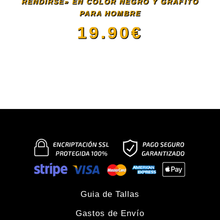
RENDIRSE» EN COLOR NEGRO Y GRAFITO
pueden
PARA HOMBRE
19.90
€
elegir
Este
en
producto
la
tiene
página
múltiples
de
variantes.
producto
Las
Guia de Tallas
Gastos de Envío