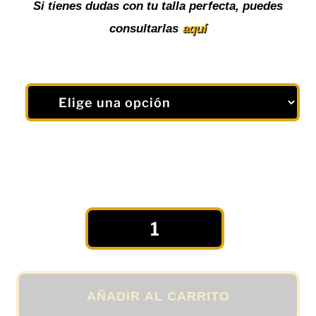
Si tienes dudas con tu talla perfecta, puedes
consultarlas
aquí
Camiseta
Deportiva
"PAINT"
para
Hombre
AÑADIR AL CARRITO
en