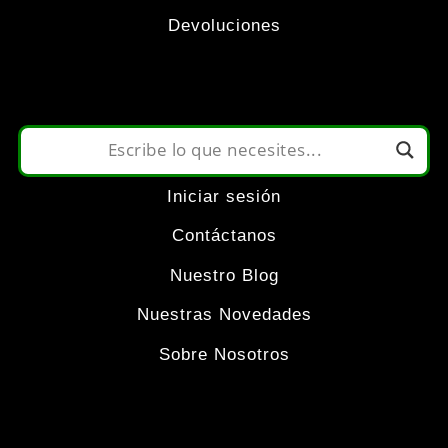
opciones
Devoluciones
se
pueden
elegir
Iniciar sesión
en
Contáctanos
la
Nuestro Blog
Nuestras Novedades
página
Sobre Nosotros
de
producto