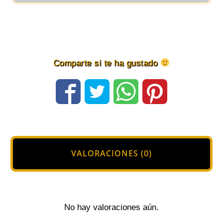
color
Negro
y
Grafito
Comparte si te ha gustado
cantidad
VALORACIONES (0)
No hay valoraciones aún.