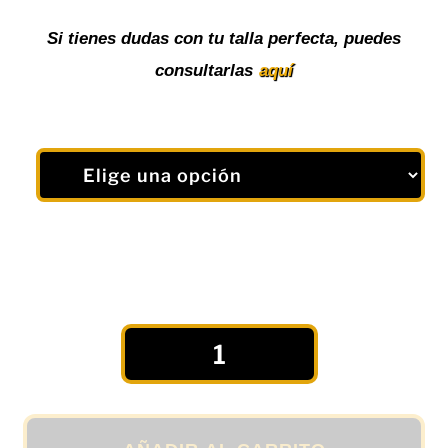
Si tienes dudas con tu talla perfecta, puedes
consultarlas
aquí
Camiseta
Deportiva
"READY
FOR