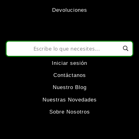
opciones
Devoluciones
se
pueden
elegir
Iniciar sesión
en
Contáctanos
la
Nuestro Blog
Nuestras Novedades
página
Sobre Nosotros
de