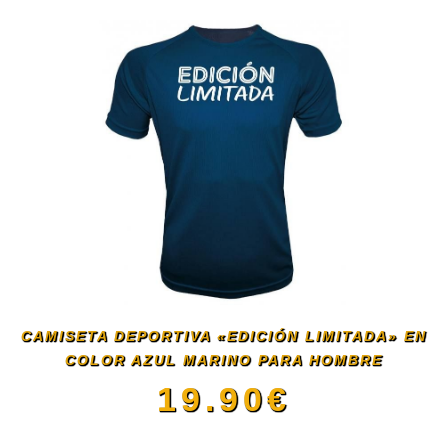
producto
tiene
múltiples
variantes.
Las
opciones
se
CAMISETA DEPORTIVA «EDICIÓN LIMITADA» EN
COLOR AZUL MARINO PARA HOMBRE
pueden
19.90
€
elegir