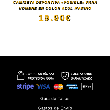
se
CAMISETA DEPORTIVA «POSIBLE» PARA
HOMBRE EN COLOR AZUL MARINO
pueden
19.90
€
elegir
Este
en
producto
la
tiene
página
múltiples
de
variantes.
producto
Las
Guia de Tallas
Gastos de Envío