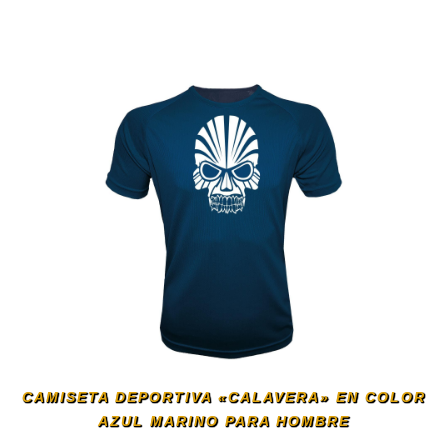
Este
en
producto
la
tiene
página
múltiples
de
variantes.
producto
Las
opciones
se
CAMISETA DEPORTIVA «CALAVERA» EN COLOR
AZUL MARINO PARA HOMBRE