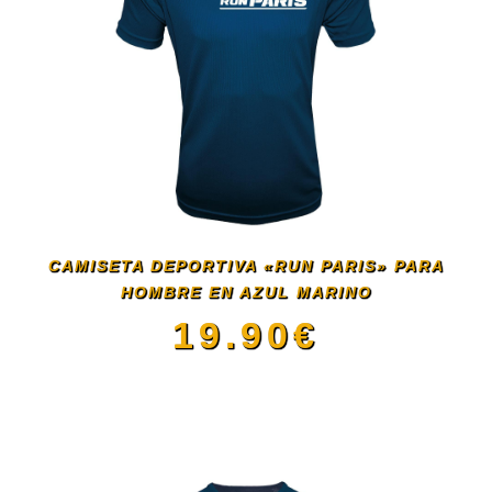
múltiples
variantes.
Las
opciones
se
CAMISETA DEPORTIVA «RUN PARIS» PARA
HOMBRE EN AZUL MARINO
pueden
19.90
€
elegir
Este
en
producto