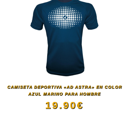
la
tiene
página
múltiples
de
variantes.
producto
Las
opciones
se
CAMISETA DEPORTIVA «AD ASTRA» EN COLOR
AZUL MARINO PARA HOMBRE
pueden
19.90
€
elegir
Este