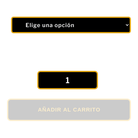
Camiseta
Deportiva
"READY"
para
Hombre
AÑADIR AL CARRITO
en
color
Azul