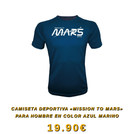
en
producto
la
tiene
página
múltiples
de
variantes.
producto
Las
opciones
se
CAMISETA DEPORTIVA «MISSION TO MARS»
PARA HOMBRE EN COLOR AZUL MARINO
pueden
19.90
€