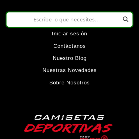
pueden
elegir
Iniciar sesión
en
Contáctanos
la
Nuestro Blog
Nuestras Novedades
página
Sobre Nosotros
de
producto