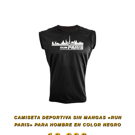
Este
en
producto
la
tiene
página
múltiples
de
variantes.
producto
Las
opciones
se
CAMISETA DEPORTIVA SIN MANGAS «RUN
PARIS» PARA HOMBRE EN COLOR NEGRO
pueden