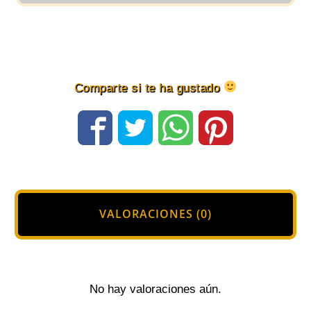
Hombre
en
color
Negro
Comparte si te ha gustado
cantidad
VALORACIONES (0)
No hay valoraciones aún.