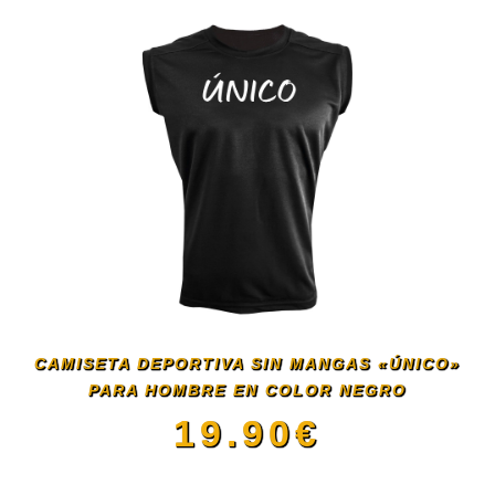
producto
tiene
múltiples
variantes.
Las
opciones
se
CAMISETA DEPORTIVA SIN MANGAS «ÚNICO»
PARA HOMBRE EN COLOR NEGRO
pueden
19.90
€
elegir