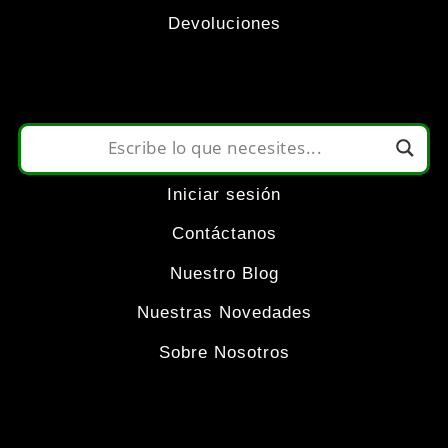
opciones
Devoluciones
se
pueden
elegir
Iniciar sesión
en
Contáctanos
la
Nuestro Blog
Nuestras Novedades
página
Sobre Nosotros
de
producto