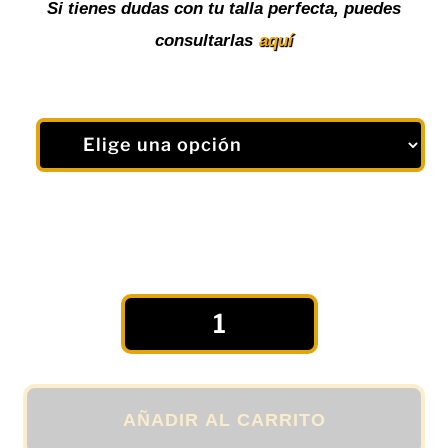
Si tienes dudas con tu talla perfecta, puedes
consultarlas
aquí
Camiseta
Deportiva
sin
Mangas
"NOW"
AÑADIR AL CARRITO
para