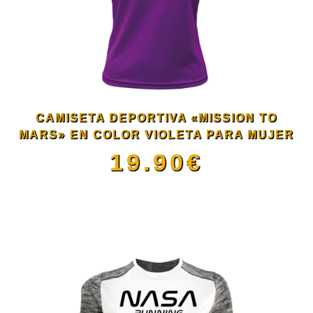
producto
Las
opciones
se
CAMISETA DEPORTIVA «MISSION TO
pueden
MARS» EN COLOR VIOLETA PARA MUJER
19.90
€
elegir
Este
en
producto
la
tiene
página