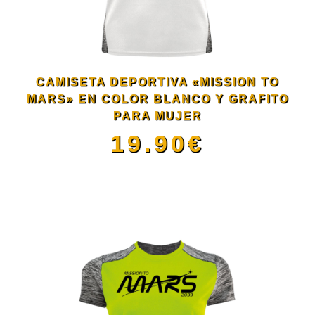
opciones
se
CAMISETA DEPORTIVA «MISSION TO
pueden
MARS» EN COLOR BLANCO Y GRAFITO
PARA MUJER
elegir
19.90
€
en
Este
la
producto
página
tiene
de
múltiples