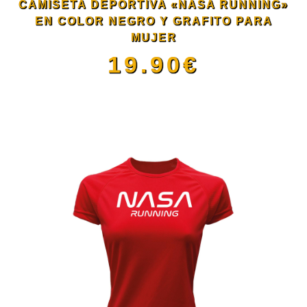
CAMISETA DEPORTIVA «NASA RUNNING»
pueden
EN COLOR NEGRO Y GRAFITO PARA
MUJER
elegir
19.90
€
en
Este
la
producto
página
tiene
de
múltiples
producto
variantes.
Las