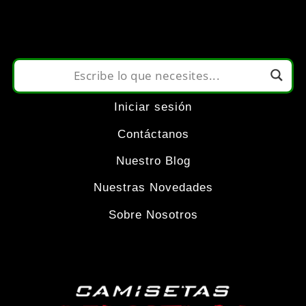
elegir
en
la
Iniciar sesión
página
Contáctanos
de
Nuestro Blog
Nuestras Novedades
producto
Sobre Nosotros