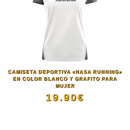
múltiples
de
variantes.
producto
Las
opciones
se
CAMISETA DEPORTIVA «NASA RUNNING»
pueden
EN COLOR BLANCO Y GRAFITO PARA
MUJER
elegir
19.90
€
en
Este
la