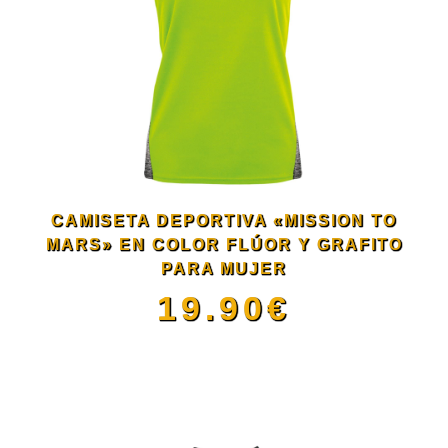
producto
variantes.
Las
opciones
se
CAMISETA DEPORTIVA «MISSION TO
pueden
MARS» EN COLOR FLÚOR Y GRAFITO
PARA MUJER
elegir
19.90
€
en
Este
la
producto