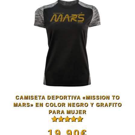
página
tiene
de
múltiples
producto
variantes.
Las
opciones
se
CAMISETA DEPORTIVA «MISSION TO
pueden
MARS» EN COLOR NEGRO Y GRAFITO
PARA MUJER
elegir
Valorado
19.90
€
con
5.00
de