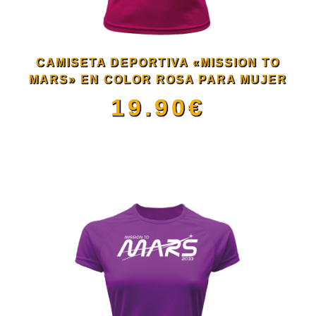
opciones
se
CAMISETA DEPORTIVA «MISSION TO
pueden
MARS» EN COLOR ROSA PARA MUJER
19.90
€
elegir
Este
en
producto
la
tiene
página
múltiples
de
variantes.