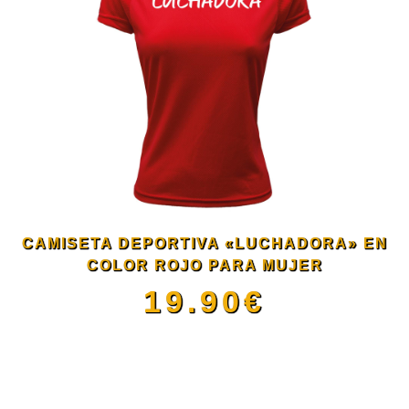
múltiples
variantes.
Las
opciones
se
CAMISETA DEPORTIVA «LUCHADORA» EN
pueden
COLOR ROJO PARA MUJER
19.90
€
elegir
Este
en