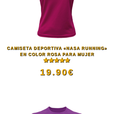
variantes.
producto
Las
opciones
se
CAMISETA DEPORTIVA «NASA RUNNING»
pueden
EN COLOR ROSA PARA MUJER
Valorado
elegir
19.90
€
con
5.00
de
5
en
Este
la
producto
página