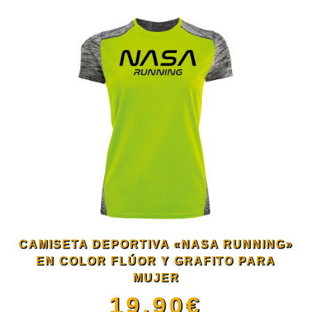
producto
página
tiene
de
múltiples
producto
variantes.
Las
opciones
se
CAMISETA DEPORTIVA «NASA RUNNING»
pueden
EN COLOR FLÚOR Y GRAFITO PARA
MUJER
elegir
19.90
€