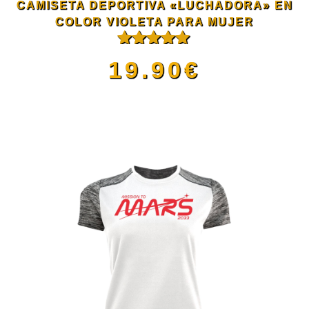
CAMISETA DEPORTIVA «LUCHADORA» EN
pueden
COLOR VIOLETA PARA MUJER
Valorado
elegir
19.90
€
con
5.00
de
5
en
Este
la
producto
página
tiene
de
múltiples
producto
variantes.
Las