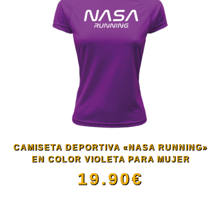
tiene
de
múltiples
producto
variantes.
Las
opciones
se
CAMISETA DEPORTIVA «NASA RUNNING»
pueden
EN COLOR VIOLETA PARA MUJER
19.90
€
elegir
Este
en