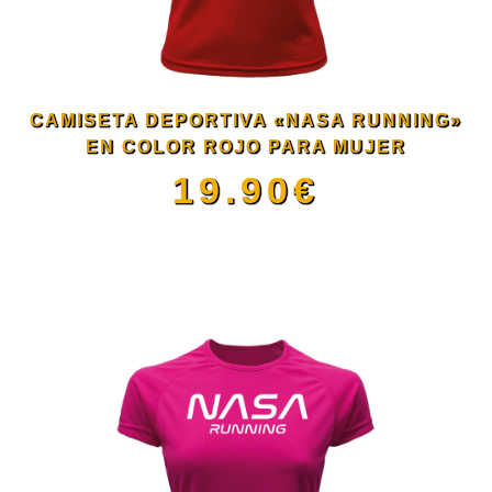
opciones
se
CAMISETA DEPORTIVA «NASA RUNNING»
pueden
EN COLOR ROJO PARA MUJER
19.90
€
elegir
Este
en
producto
la
tiene
página
múltiples
de