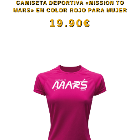
CAMISETA DEPORTIVA «MISSION TO
pueden
MARS» EN COLOR ROJO PARA MUJER
19.90
€
elegir
Este
en
producto
la
tiene
página
múltiples
de
variantes.
producto
Las