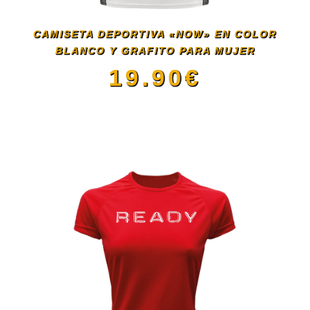
se
CAMISETA DEPORTIVA «NOW» EN COLOR
pueden
BLANCO Y GRAFITO PARA MUJER
19.90
€
elegir
Este
en
producto
la
tiene
página
múltiples
de
variantes.
producto