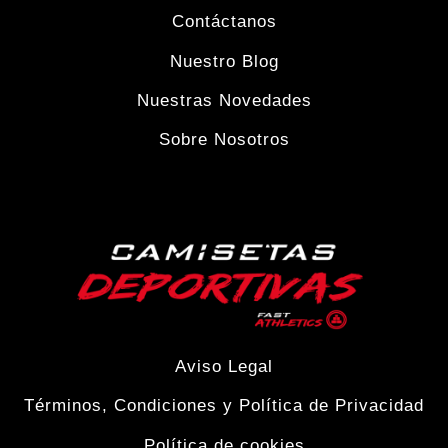
en
Contáctanos
la
Nuestro Blog
Nuestras Novedades
página
Sobre Nosotros
de
producto
Aviso Legal
Términos, Condiciones y Política de Privacidad
Política de cookies