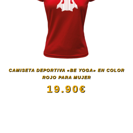
múltiples
producto
variantes.
Las
opciones
se
CAMISETA DEPORTIVA «BE YOGA» EN COLOR
pueden
ROJO PARA MUJER
19.90
€
elegir
Este
en
producto
la