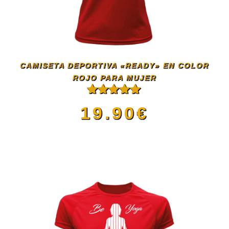
Las
opciones
se
CAMISETA DEPORTIVA «READY» EN COLOR
pueden
ROJO PARA MUJER
Valorado
elegir
19.90
€
con
5.00
de
5
en
Este
la
producto
página
tiene
de