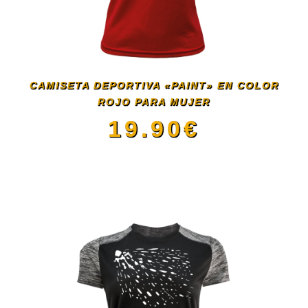
opciones
se
CAMISETA DEPORTIVA «PAINT» EN COLOR
pueden
ROJO PARA MUJER
19.90
€
elegir
Este
en
producto
la
tiene
página
múltiples
de