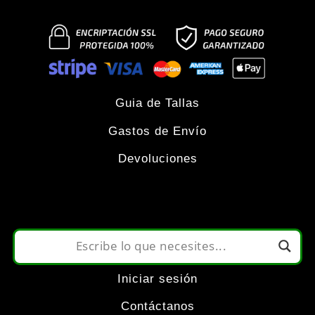
página
múltiples
de
variantes.
producto
Las
Guia de Tallas
Gastos de Envío
opciones
Devoluciones
se
pueden
elegir
Iniciar sesión
en
Contáctanos