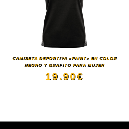
variantes.
producto
Las
opciones
se
CAMISETA DEPORTIVA «PAINT» EN COLOR
pueden
NEGRO Y GRAFITO PARA MUJER
19.90
€
elegir
Este
en
producto
la
tiene