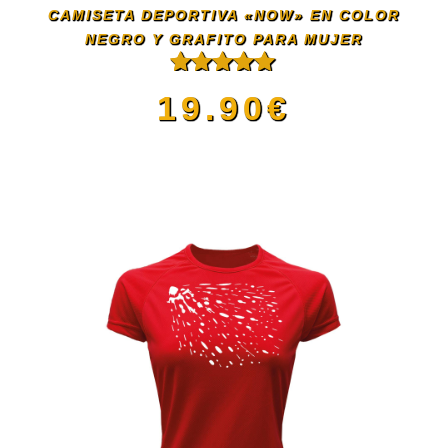
CAMISETA DEPORTIVA «NOW» EN COLOR
pueden
NEGRO Y GRAFITO PARA MUJER
Valorado
elegir
19.90
€
con
5.00
de
5
en
Este
la
producto
página
tiene
de
múltiples
producto
variantes.
Las