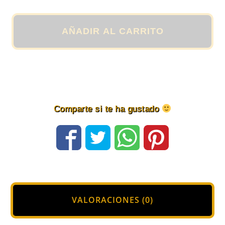
"Edición
Limitada"
en
AÑADIR AL CARRITO
color
Rosa
para
Mujer
cantidad
Comparte si te ha gustado
VALORACIONES (0)