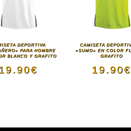
ISETA DEPORTIVA
CAMISETA DEPORTI
AÑERO» PARA HOMBRE
«SUMO» EN COLOR F
OR BLANCO Y GRAFITO
GRAFITO
19.90
€
19.90
Este
Este
producto
pro
tiene
tien