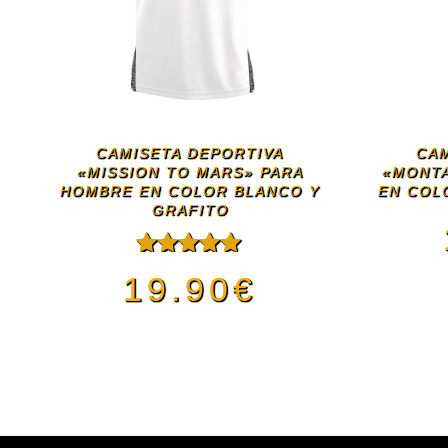
CAMISETA DEPORTIVA
CAM
«MISSION TO MARS» PARA
«MONT
HOMBRE EN COLOR BLANCO Y
EN COL
GRAFITO
Valorado
19.90
€
con
5.00
de
5
Este
producto