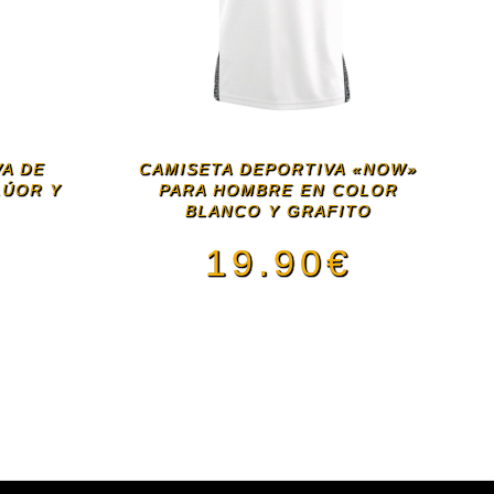
VA DE
CAMISETA DEPORTIVA «NOW»
LÚOR Y
PARA HOMBRE EN COLOR
BLANCO Y GRAFITO
€
19.90
€
Este
ducto
producto
e
tiene