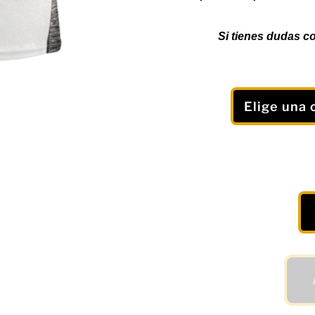
Si tienes dudas co
Camiseta
Deportiva
"Todo
o
Nada"
en