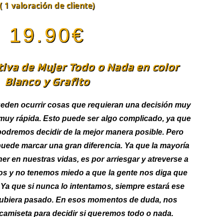
(
1
valoración de cliente)
1
Valorado
con
5.00
19.90
€
de 5 en
base a
valoración
iva de Mujer Todo o Nada en color
de un
Blanco y Grafito
cliente
eden ocurrir cosas que requieran una decisión muy
 muy rápida. Esto puede ser algo complicado, ya que
odremos decidir de la mejor manera posible. Pero
 puede marcar una gran diferencia. Ya que la mayoría
er en nuestras vidas, es por arriesgar y atreverse a
s y no tenemos miedo a que la gente nos diga que
a que si nunca lo intentamos, siempre estará ese
ubiera pasado. En esos momentos de duda, nos
amiseta para decidir si queremos todo o nada.