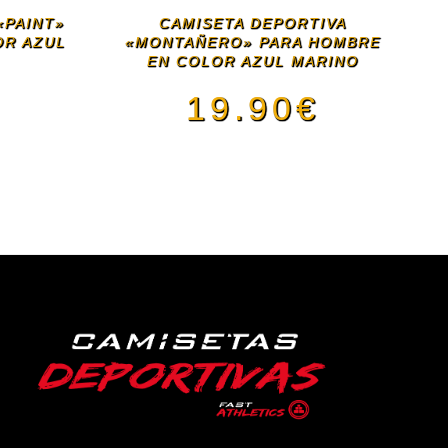
«PAINT»
CAMISETA DEPORTIVA
OR AZUL
«MONTAÑERO» PARA HOMBRE
EN COLOR AZUL MARINO
€
19.90
€
Este
ducto
producto
e
tiene
iples
múltiples
antes.
variantes.
Las