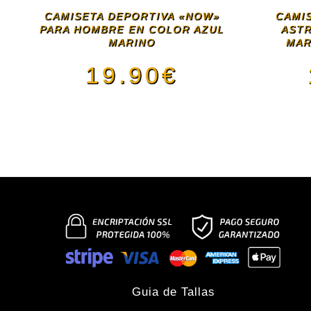
CAMISETA DEPORTIVA «NOW»
CAMI
PARA HOMBRE EN COLOR AZUL
ASTR
MARINO
MAR
19.90
€
Este
producto
tiene
múltiples
variantes.
Guia de Tallas
Las