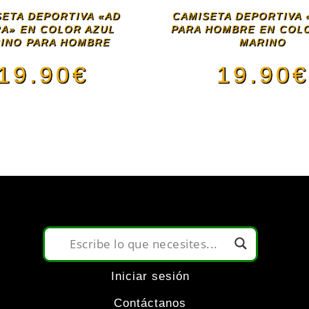
SETA DEPORTIVA «AD
CAMISETA DEPORTIVA 
A» EN COLOR AZUL
PARA HOMBRE EN COL
INO PARA HOMBRE
MARINO
19.90
€
19.90
Este
Este
producto
pro
tiene
tien
múltiples
múlt
variantes.
vari
Iniciar sesión
Las
Las
Contáctanos