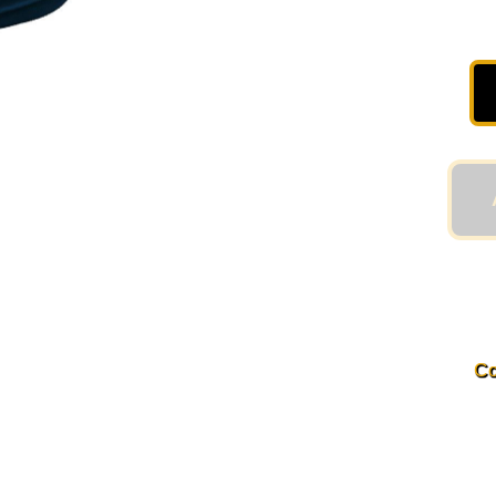
Camiseta
Deportiva
"Único"
para
Hombre
en
Color
Azul
Marino
cantidad
Co