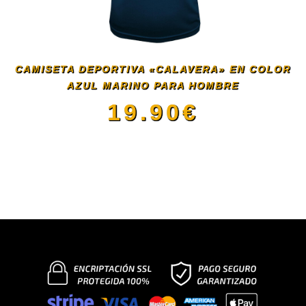
opciones
se
CAMISETA DEPORTIVA «CALAVERA» EN COLOR
AZUL MARINO PARA HOMBRE
pueden
19.90
€
elegir
Este
en
producto
la
tiene
página
múltiples
de