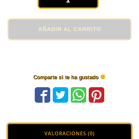
Deportiva
"Guerrero"
para
Hombre
AÑADIR AL CARRITO
en
color
Azul
Marino
cantidad
Comparte si te ha gustado
VALORACIONES (0)