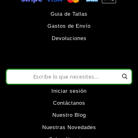
variantes.
producto
Las
Guia de Tallas
Gastos de Envío
opciones
Devoluciones
se
pueden
elegir
Iniciar sesión
en
Contáctanos
la
Nuestro Blog
Nuestras Novedades
página