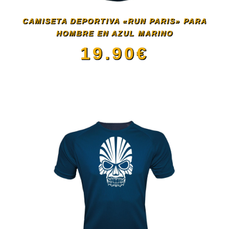
se
CAMISETA DEPORTIVA «RUN PARIS» PARA
HOMBRE EN AZUL MARINO
pueden
19.90
€
elegir
Este
en
producto
la
tiene
página
múltiples
de
variantes.
producto
Las