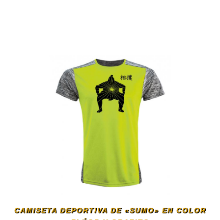
Este
producto
tiene
múltiples
variantes.
Las
opciones
se
CAMISETA DEPORTIVA DE «SUMO» EN COLOR